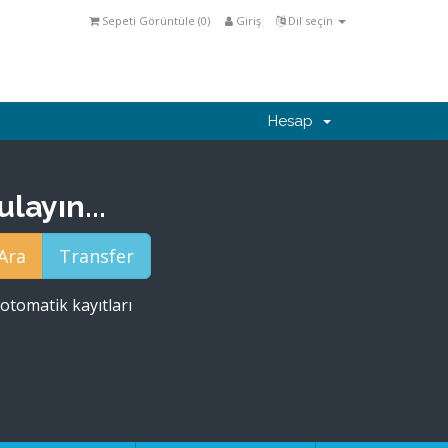
Sepeti Görüntüle (
0
)
Giriş
Dil seçin
Hesap
layın...
otomatik kayıtları