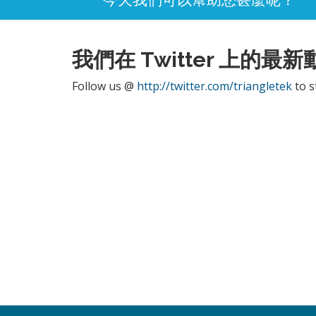
我們在 Twitter 上的最新
Follow us @
http://twitter.com/triangletek
to s