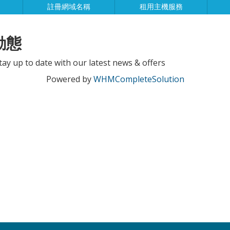
註冊網域名稱
租用主機服務
動態
tay up to date with our latest news & offers
Powered by
WHMCompleteSolution