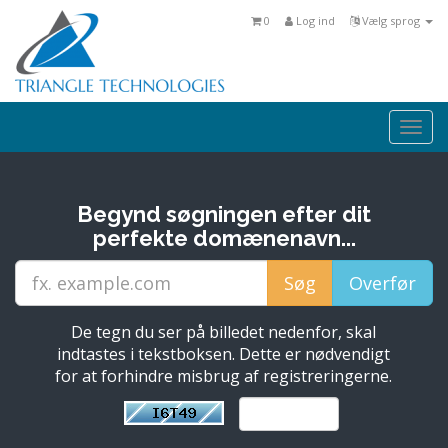
0
Log ind
Vælg sprog
Togg
navi
Begynd søgningen efter dit
perfekte domænenavn...
De tegn du ser på billedet nedenfor, skal
indtastes i tekstboksen. Dette er nødvendigt
for at forhindre misbrug af registreringerne.